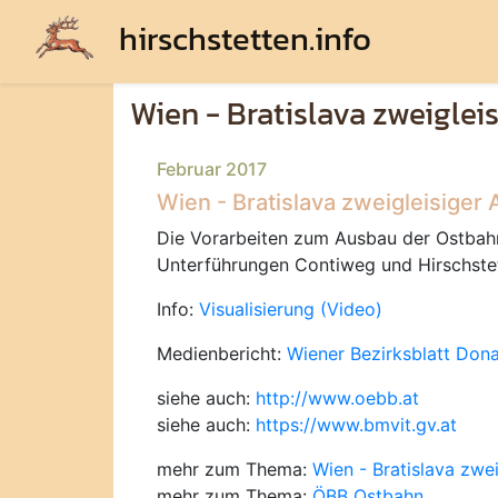
hirschstetten.info
Wien - Bratislava zweiglei
Februar 2017
Wien - Bratislava zweigleisiger 
Die Vorarbeiten zum Ausbau der Ostbahns
Unterführungen Contiweg und Hirschstet
Info:
Visualisierung (Video)
Medienbericht:
Wiener Bezirksblatt Don
siehe auch:
http://www.oebb.at
siehe auch:
https://www.bmvit.gv.at
mehr zum Thema:
Wien - Bratislava zwe
mehr zum Thema:
ÖBB Ostbahn