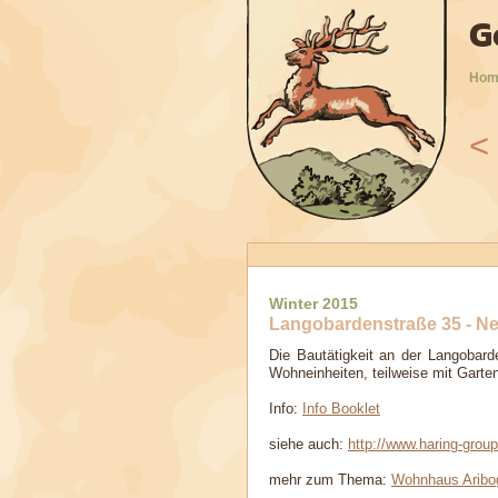
G
Hom
<
9
2010
2011
2012
2013
2014
2015
2016
Winter 2015
Langobardenstraße 35 - N
Die Bautätigkeit an der Langobar
Wohneinheiten, teilweise mit Garten
Info:
Info Booklet
siehe auch:
http://www.haring-group
mehr zum Thema:
Wohnhaus Aribo