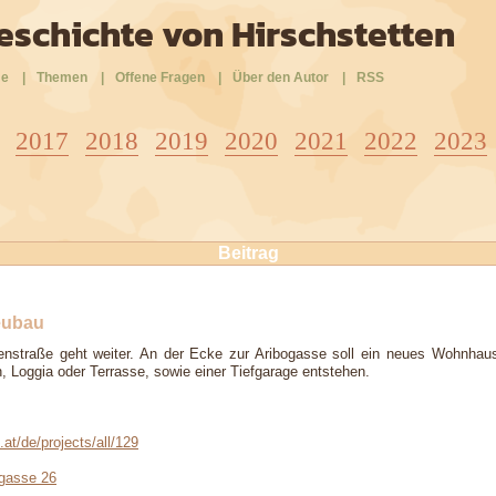
eschichte von Hirschstetten
e
|
Themen
|
Offene Fragen
|
Über den Autor
|
RSS
2017
2018
2019
2020
2021
2022
2023
Beitrag
eubau
denstraße geht weiter. An der Ecke zur Aribogasse soll ein neues Wohnhau
, Loggia oder Terrasse, sowie einer Tiefgarage entstehen.
.at/de/projects/all/129
gasse 26