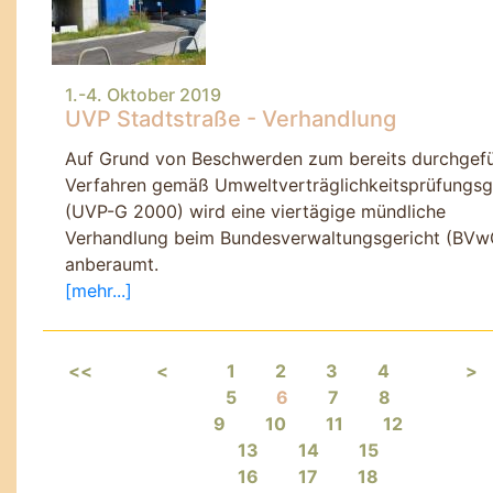
1.-4. Oktober 2019
UVP Stadtstraße - Verhandlung
Auf Grund von Beschwerden zum bereits durchgef
Verfahren gemäß Umweltverträglichkeitsprüfungsg
(UVP-G 2000) wird eine viertägige mündliche
Verhandlung beim Bundesverwaltungsgericht (BVw
anberaumt.
[mehr...]
<<
<
1
2
3
4
>
5
6
7
8
9
10
11
12
13
14
15
16
17
18