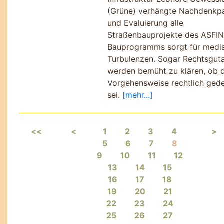
(Grüne) verhängte Nachdenkp
und Evaluierung alle
Straßenbauprojekte des ASFI
Bauprogramms sorgt für medi
Turbulenzen. Sogar Rechtsgut
werden bemüht zu klären, ob 
Vorgehensweise rechtlich ged
sei.
[mehr...]
<<
<
1
2
3
4
>
5
6
7
8
9
10
11
12
13
14
15
16
17
18
19
20
21
22
23
24
25
26
27