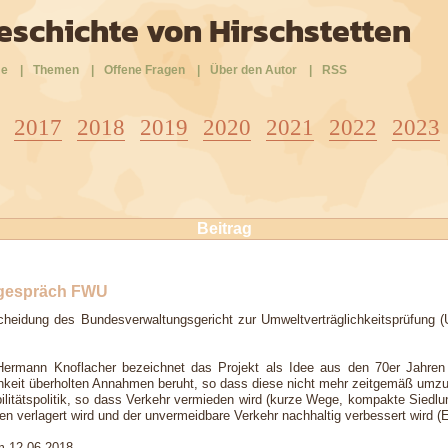
eschichte von Hirschstetten
e
|
Themen
|
Offene Fragen
|
Über den Autor
|
RSS
2017
2018
2019
2020
2021
2022
2023
Beitrag
egespräch FWU
scheidung des Bundesverwaltungsgericht zur Umweltverträglichkeitsprüfung
 Hermann Knoflacher bezeichnet das Projekt als Idee aus den 70er Jahren 
chkeit überholten Annahmen beruht, so dass diese nicht mehr zeitgemäß umzu
ilitätspolitik, so dass Verkehr vermieden wird (kurze Wege, kompakte Sied
 verlagert wird und der unvermeidbare Verkehr nachhaltig verbessert wird (E-
 12.06.2018