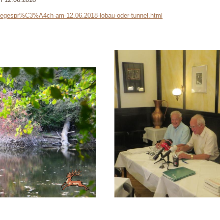
ssegespr%C3%A4ch-am-12.06.2018-lobau-oder-tunnel.html