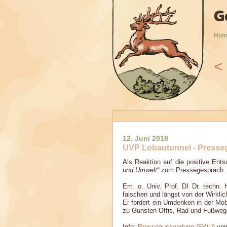
G
Hom
<
9
2010
2011
2012
2013
2014
2015
2016
12. Juni 2018
UVP Lobautunnel - Press
Als Reaktion auf die positive Ent
und Umwelt
zum Pressegespräch.
Em. o. Univ. Prof. DI Dr. techn.
falschen und längst von der Wirkli
Er fordert ein Umdenken in der Mob
zu Gunsten Öffis, Rad und Fußwegen
Info:
Presseaussendung (FWU)
vom