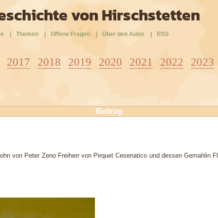
eschichte von Hirschstetten
e
|
Themen
|
Offene Fragen
|
Über den Autor
|
RSS
2017
2018
2019
2020
2021
2022
2023
Beitrag
 Sohn von Peter Zeno Freiherr von Pirquet Cesenatico und dessen Gemahlin Flo