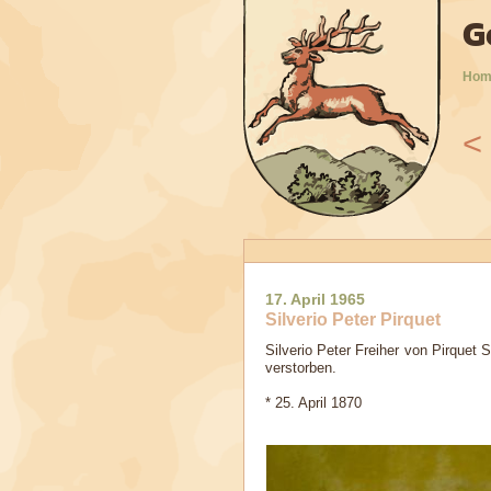
G
Hom
<
9
2010
2011
2012
2013
2014
2015
2016
17. April 1965
Silverio Peter Pirquet
Silverio Peter Freiher von Pirquet
verstorben.
* 25. April 1870