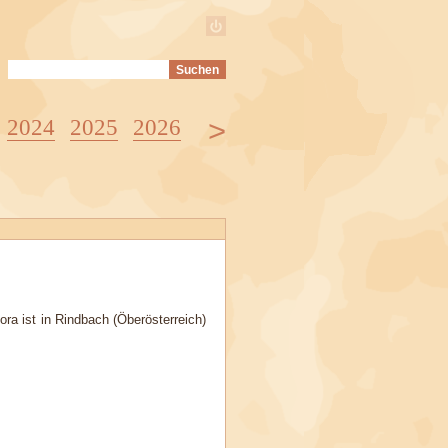
>
2024
2025
2026
ra ist in Rindbach (Öberösterreich)