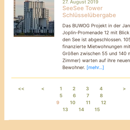
27. August 2019
SeeSee Tower
Schlüsselübergabe
Das BUWOG Projekt in der Jan
Joplin-Promenade 12 mit Blick
den See ist abgeschlossen. 105
finanzierte Mietwohnungen mi
Größen zwischen 55 und 140 
Zimmer) warten auf ihre neuen
Bewohner.
[mehr...]
<<
<
1
2
3
4
>
5
6
7
8
9
10
11
12
13
14
15