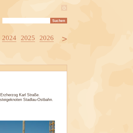
>
2024
2025
2026
 Erzherzog Karl Straße.
msteigeknoten Stadlau-Ostbahn.