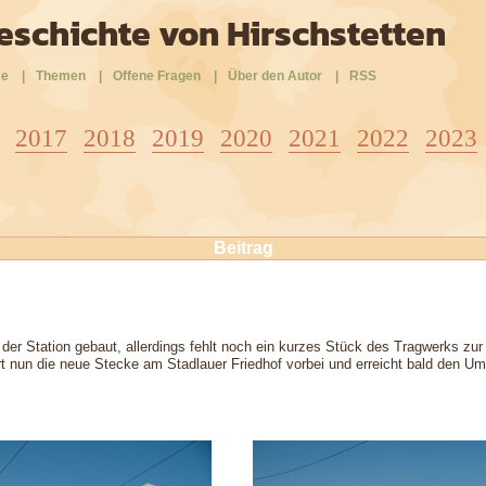
eschichte von Hirschstetten
e
|
Themen
|
Offene Fragen
|
Über den Autor
|
RSS
2017
2018
2019
2020
2021
2022
2023
Beitrag
der Station gebaut, allerdings fehlt noch ein kurzes Stück des Tragwerks zur
t nun die neue Stecke am Stadlauer Friedhof vorbei und erreicht bald den U