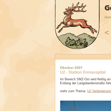
G
Hom
<
9
2010
2011
2012
2013
2014
2015
2016
Oktober 2007
U2 - Station Donauspital
Im Bereich SMZ-Ost wird fleißig an 
Entlang der Langobardenstraße führ
mehr zum Thema:
U2 Verlängerung