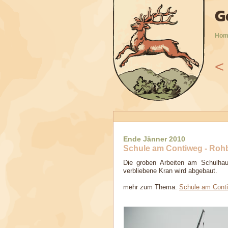
G
Hom
<
9
2010
2011
2012
2013
2014
2015
2016
Ende Jänner 2010
Schule am Contiweg - Rohb
Die groben Arbeiten am Schulhaus
verbliebene Kran wird abgebaut.
mehr zum Thema:
Schule am Cont