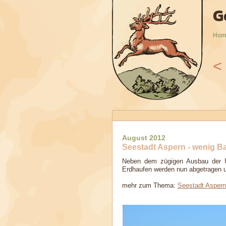
G
Hom
<
9
2010
2011
2012
2013
2014
2015
2016
August 2012
Seestadt Aspern - wenig Ba
Neben dem zügigen Ausbau der U-
Erdhaufen werden nun abgetragen un
mehr zum Thema:
Seestadt Aspern