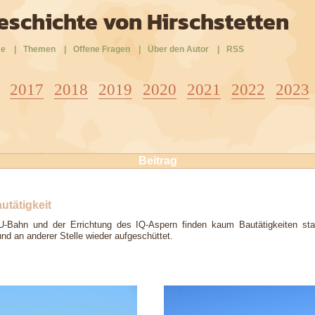
eschichte von Hirschstetten
e
|
Themen
|
Offene Fragen
|
Über den Autor
|
RSS
2017
2018
2019
2020
2021
2022
2023
Beitrag
utätigkeit
Bahn und der Errichtung des IQ-Aspern finden kaum Bautätigkeiten stat
d an anderer Stelle wieder aufgeschüttet.